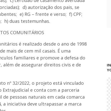
vas); c) certidão de casamento averbada
d
orciadas); d) autorização dos pais, se
e
n
entes; e) RG – frente e verso; f) CPF;
t
; h) duas testemunhas.
e
d
a
NTOS COMUNITÁRIOS
O
A
itários é realizado desde o ano de 1998
B
-
a de mais de cem mil casais. É uma
M
vínculos familiares e promove a defesa do
A
r, além de assegurar direitos civis e de
I
Y
o nº 32/2022, o projeto está vinculado
 Extrajudicial e conta com a parceria
vil de pessoas naturais em cada comarca
 a iniciativa deve ultrapassar a marca
dos.