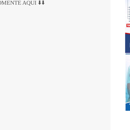
COMENTE AQUI ⬇️⬇️