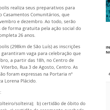
v
K
i
olis realiza seus preparativos para
a
á
i
r
to Casamentos Comunitários, que
o
i
vembro e dezembro. Ao todo, serão
S
o
a
d
s de forma gratuita pela ação social do
r
e
a
ompleta 26 anos.
D
i
o
v
m
lis (298km de São Luís) as inscrições
I
a
P
N
,
s garantiram vaga para celebração que
e
r
d
bro, a partir das 18h, no Centro de
e
r
e
 Viterbo, Rua 3 de Agosto, Centro. As
o
l
ão foram expressas na Portaria nº
e
i
za Lorena Plácido.
t
o
:
p
r
e
olteiro/solteira); b) certidão de óbito do
s
i