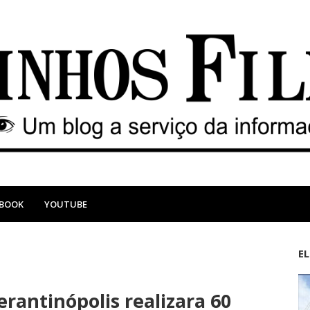
EBOOK
YOUTUBE
E
M
A
a
n
rantinópolis realizara 60
i
t