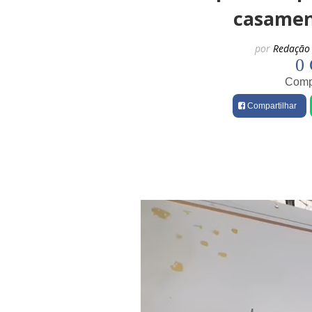
casamen
por
Redação 
0 
Compa
Compartilhar