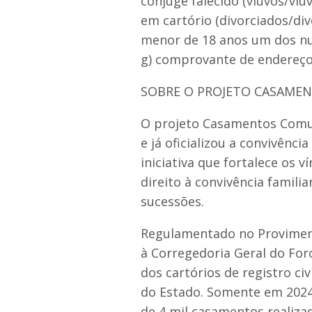
cônjuge falecido (viúvos/viú
em cartório (divorciados/div
menor de 18 anos um dos nub
g) comprovante de endereço
SOBRE O PROJETO CASAME
O projeto Casamentos Comun
e já oficializou a convivênci
iniciativa que fortalece os 
direito à convivência familia
sucessões.
Regulamentado no Proviment
à Corregedoria Geral do Foro
dos cartórios de registro ci
do Estado. Somente em 2024,
de 4 mil casamentos realiza