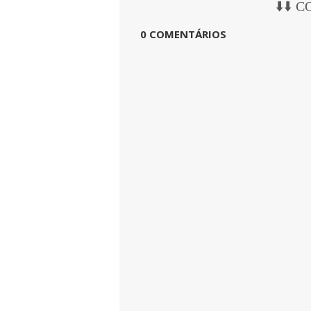
⬇️⬇️ 
0 COMENTÁRIOS