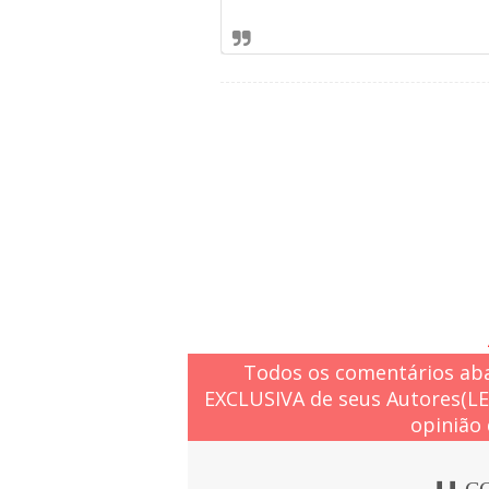
Todos os comentários aba
EXCLUSIVA de seus Autores(L
opinião 
⬇️⬇️ 