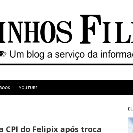
EBOOK
YOUTUBE
E
M
A
a
n
 CPI do Felipix após troca
i
t