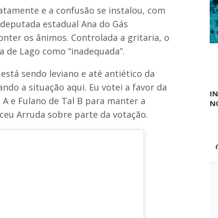
a
atamente e a confusão se instalou, com
r
 deputada estadual Ana do Gás
a
f
nter os ânimos. Controlada a gritaria, o
o
ala de Lago como “inadequada”.
r
t
a
está sendo leviano e até antiético da
l
e
ndo a situação aqui. Eu votei a favor da
I
c
 A e Fulano de Tal B para manter a
N
e
r
eceu Arruda sobre parte da votação.
t
r
a
d
i
ç
ã
o
c
u
l
t