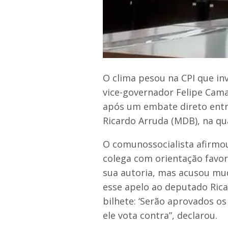
O clima pesou na CPI que in
vice-governador Felipe Cama
após um embate direto entr
Ricardo Arruda (MDB), na qua
O comunossocialista afirmo
colega com orientação favo
sua autoria, mas acusou mu
esse apelo ao deputado Ri
bilhete: ‘Serão aprovados os
ele vota contra”, declarou.