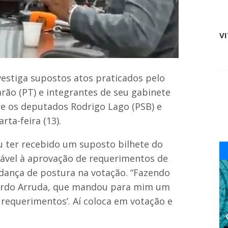
o
s
e
r
V
e
ú
n
e
vestiga supostos atos praticados pelo
c
o
rão (PT) e integrantes de seu gabinete
m
e os deputados Rodrigo Lago (PSB) e
g
r
rta-feira (13).
u
p
u ter recebido um suposto bilhete do
o
s
rável à aprovação de requerimentos de
j
u
dança de postura na votação. “Fazendo
n
cardo Arruda, que mandou para mim um
i
n
 requerimentos’. Aí coloca em votação e
o
s
p