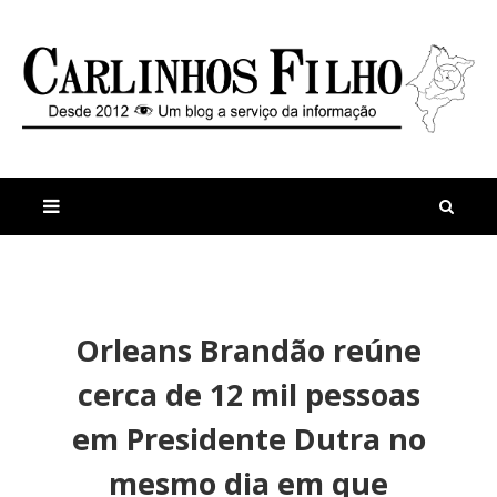
M
a
n
Orleans Brandão reúne
i
t
s
i
cerca de 12 mil pessoas
r
g
e
o
em Presidente Dutra no
c
s
e
T
mesmo dia em que
n
r
t
i