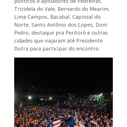
políticos e apoiadores de Pedreiras,
t
e
Trizidela do Vale, Bernardo do Mearim,
r
Lima Campos, Bacabal, Capinzal do
á
q
Norte, Santo Antônio dos Lopes, Dom
u
Pedro, destaque pra Peritoró e outras
e
c
cidades que viajaram até Presidente
o
n
Dutra para participar do encontro.
v
o
c
a
r
c
o
n
c
u
r
s
a
d
o