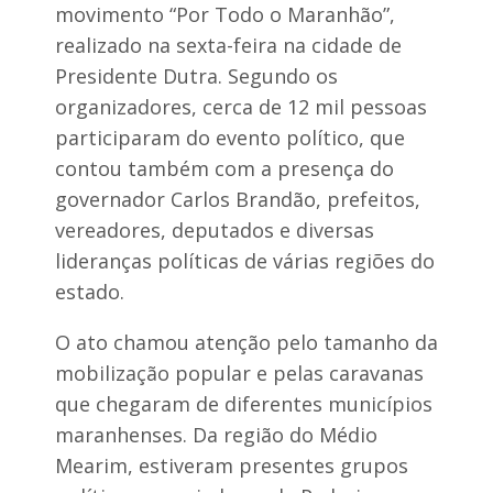
e
s
movimento “Por Todo o Maranhão”,
i
B
realizado na sexta-feira na cidade de
ç
r
ã
a
Presidente Dutra. Segundo os
o
n
d
organizadores, cerca de 12 mil pessoas
d
o
ã
participaram do evento político, que
L
o
a
contou também com a presença do
e
g
m
governador Carlos Brandão, prefeitos,
o
P
-
vereadores, deputados e diversas
r
A
e
lideranças políticas de várias regiões do
ç
s
u
i
estado.
e
d
e
O ato chamou atenção pelo tamanho da
u
n
n
t
mobilização popular e pelas caravanas
i
e
c
que chegaram de diferentes municípios
D
í
u
maranhenses. Da região do Médio
p
t
i
Mearim, estiveram presentes grupos
r
o
a