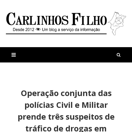
M
a
n
Operação conjunta das
i
t
s
i
polícias Civil e Militar
r
g
e
o
prende três suspeitos de
c
s
e
tráfico de drogas em
n
t