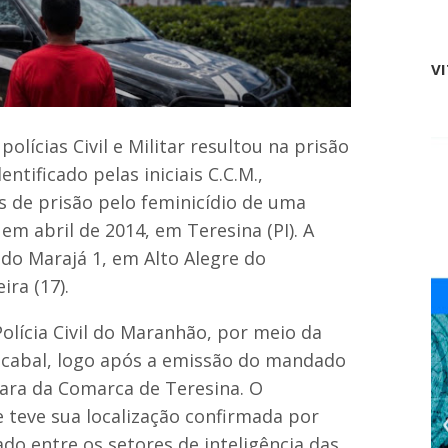
o
a
S
f
e
i
n
V
r
a
m
d
a
o
p
;
lícias Civil e Militar resultou na prisão
a
W
r
tificado pelas iniciais C.C.M.,
e
c
v
e
 de prisão pelo feminicídio de uma
e
r
em abril de 2014, em Teresina (PI). A
r
i
t
a
do Marajá 1, em Alto Alegre do
o
c
n
ira (17).
o
e
m
R
p
olícia Civil do Maranhão, por meio da
o
r
b
acabal, logo após a emissão do mandado
e
e
f
Vara da Comarca de Teresina. O
r
e
t
 teve sua localização confirmada por
i
o
t
do entre os setores de inteligência das
R