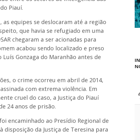
o
o
D
do Piauí.
c
r
h
.
 as equipes se deslocaram até a região
a
R
a
ô
speito, que havia se refugiado em uma
p
m
a
OSAR chegaram a ser acionadas para
u
r
l
homem acabou sendo localizado e preso
e
o
c
São Luís Gonzaga do Maranhão antes de
e
I
e
a
N
m
p
n
o
a
ões, o crime ocorreu em abril de 2014,
p
s
u
ssassinada com extrema violência. Em
e
l
q
a
nte cruel do caso, a Justiça do Piauí
u
ç
e 24 anos de prisão.
ê
ã
n
o
c
n
foi encaminhado ao Presídio Regional de
i
o
a
 disposição da Justiça de Teresina para
s
9