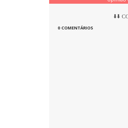
⬇️⬇️ 
0 COMENTÁRIOS