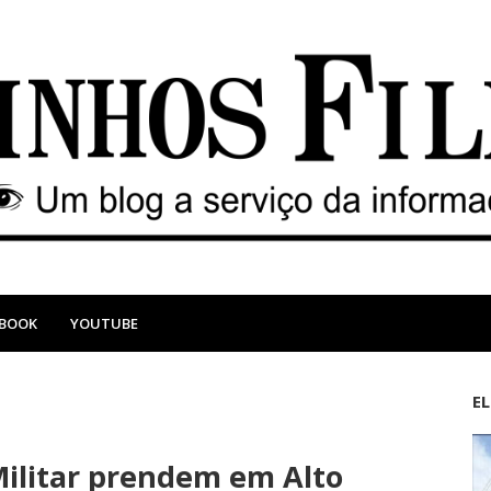
EBOOK
YOUTUBE
E
M
A
a
n
e Militar prendem em Alto
i
t