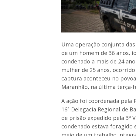
Uma operação conjunta das po
de um homem de 36 anos, iden
condenado a mais de 24 anos
mulher de 25 anos, ocorrido 
captura aconteceu no povoa
Maranhão, na última terça-fe
A ação foi coordenada pela P
16ª Delegacia Regional de B
de prisão expedido pela 3ª 
condenado estava foragido e
meio de um trabalho integra