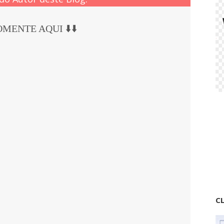
COMENTE AQUI ⬇️⬇️
CL