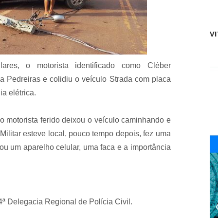
r
i
a
v
D
o
i
V
n
a
o
I
b
n
o
ares, o motorista identificado como Cléber
t
t
e
e
a Pedreiras e colidiu o veículo Strada com placa
r
c
a elétrica.
n
o
a
d
c
o
i
o motorista ferido deixou o veículo caminhando e
S
o
A
Militar esteve local, pouco tempo depois, fez uma
n
N
a
rou um aparelho celular, uma faca e a importância
P
l
E
d
D
a
R
M
O
u
e
l
m
4ª Delegacia Regional de Polícia Civil.
h
P
e