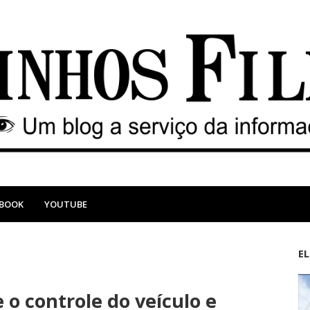
EBOOK
YOUTUBE
E
M
A
a
n
 o controle do veículo e
i
t