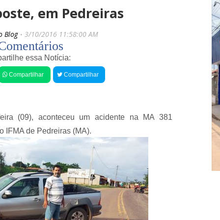
s
i
poste, em Pedreiras
r
g
e
o
c
s
o Blog
3/10/2016 11:58:00 AM
e
T
Comentários
n
r
t
rtilhe essa Notícia:
i
e
z
Compartilhar
Compartilhar
i
s
d
H
e
o
l
j
a
e
-feira (09), aconteceu um acidente na MA 381
d
t
o
o IFMA de Pedreiras (MA).
e
V
m
a
m
l
ú
e
s
c
i
o
c
m
a
e
a
m
o
o
v